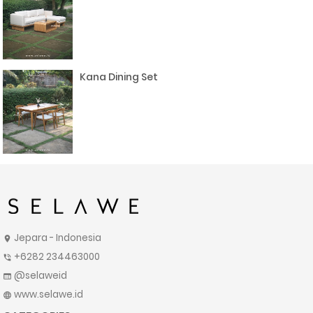
Kana Dining Set
Jepara - Indonesia
location_on
+6282 234463000
phone_in_talk
@selaweid
web
www.selawe.id
language