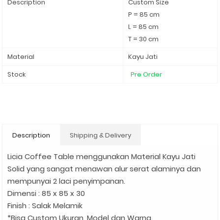
Description
Custom Size
P = 85 cm
L = 85 cm
T = 30 cm
Material
Kayu Jati
Stock
Pre Order
Description
Shipping & Delivery
Licia Coffee Table menggunakan Material Kayu Jati
Solid yang sangat menawan alur serat alaminya dan
mempunyai 2 laci penyimpanan.
Dimensi : 85 x 85 x 30
Finish : Salak Melamik
*Bisa Custom Ukuran, Model dan Warna.