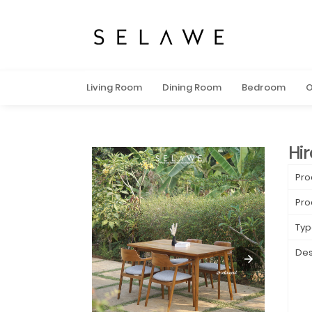
Living Room
Dining Room
Bedroom
O
Hi
Pro
Pro
Typ
Des