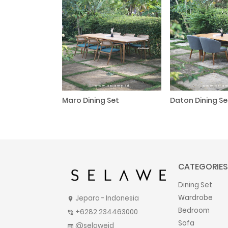
Maro Dining Set
Daton Dining Se
CATEGORIES
Dining Set
Wardrobe
Jepara - Indonesia
location_on
Bedroom
+6282 234463000
phone_in_talk
Sofa
@selaweid
web