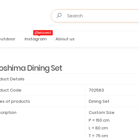
@selaweid
utdoor
Instagram
About us
roshima Dining Set
duct Details
duct Code
702583
es of products
Dining Set
cription
Custom Size
P = 150 cm
L = 80 cm
T = 75 cm