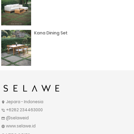
Kana Dining Set
Jepara - Indonesia
location_on
+6282 234463000
phone_in_talk
@selaweid
web
www.selawe.id
language