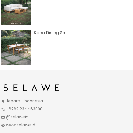
Kana Dining Set
Jepara - Indonesia
location_on
+6282 234463000
phone_in_talk
@selaweid
web
www.selawe.id
language