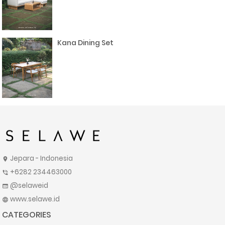
Kana Dining Set
Jepara - Indonesia
location_on
+6282 234463000
phone_in_talk
@selaweid
web
www.selawe.id
language
CATEGORIES