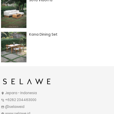
Sofa Vidorra
Kana Dining Set
Jepara - Indonesia
location_on
+6282 234463000
phone_in_talk
@selaweid
web
www.selawe.id
language