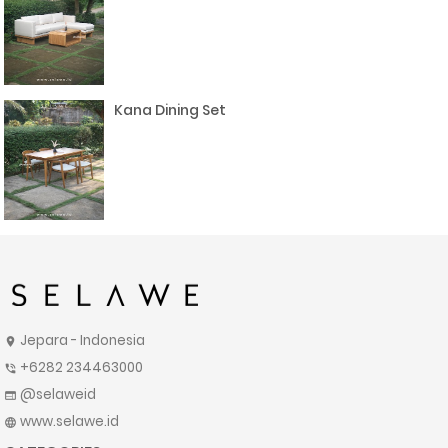
Kana Dining Set
Jepara - Indonesia
location_on
+6282 234463000
phone_in_talk
@selaweid
web
www.selawe.id
language