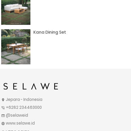
Kana Dining Set
Jepara - Indonesia
location_on
+6282 234463000
phone_in_talk
@selaweid
web
www.selawe.id
language