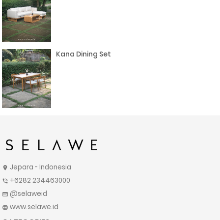
Kana Dining Set
Jepara - Indonesia
location_on
+6282 234463000
phone_in_talk
@selaweid
web
www.selawe.id
language