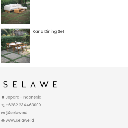
Kana Dining Set
Jepara - Indonesia
location_on
+6282 234463000
phone_in_talk
@selaweid
web
www.selawe.id
language