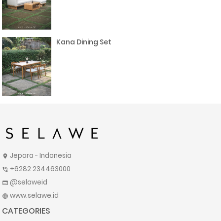
Kana Dining Set
Jepara - Indonesia
location_on
+6282 234463000
phone_in_talk
@selaweid
web
www.selawe.id
language
CATEGORIES