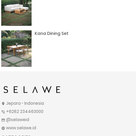
Kana Dining Set
Jepara - Indonesia
location_on
+6282 234463000
phone_in_talk
@selaweid
web
www.selawe.id
language