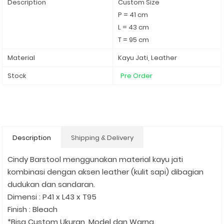
Description
Custom Size
P = 41 cm
L = 43 cm
T = 95 cm
Material
Kayu Jati, Leather
Stock
Pre Order
Description
Shipping & Delivery
Cindy Barstool menggunakan material kayu jati
kombinasi dengan aksen leather (kulit sapi) dibagian
dudukan dan sandaran.
Dimensi : P41 x L43 x T95
Finish : Bleach
*Bisa Custom Ukuran, Model dan Warna.