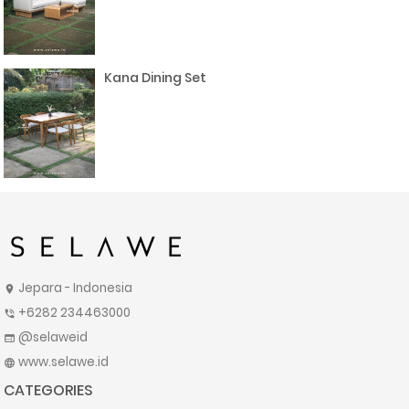
Kana Dining Set
Jepara - Indonesia
location_on
+6282 234463000
phone_in_talk
@selaweid
web
www.selawe.id
language
CATEGORIES