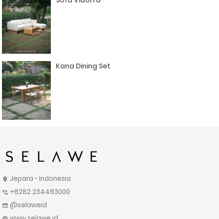
Sofa Vidorra
Kana Dining Set
Jepara - Indonesia
location_on
+6282 234463000
phone_in_talk
@selaweid
web
www.selawe.id
language