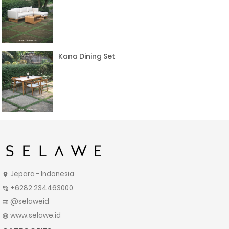
Kana Dining Set
Jepara - Indonesia
location_on
+6282 234463000
phone_in_talk
@selaweid
web
www.selawe.id
language