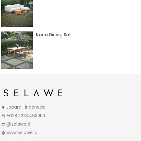
Kana Dining Set
Jepara - Indonesia
location_on
+6282 234463000
phone_in_talk
@selaweid
web
www.selawe.id
language