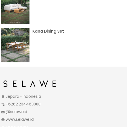
Kana Dining Set
Jepara - Indonesia
location_on
+6282 234463000
phone_in_talk
@selaweid
web
www.selawe.id
language