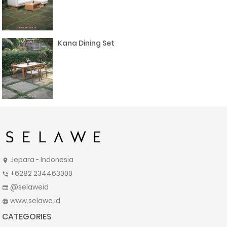
Kana Dining Set
Jepara - Indonesia
location_on
+6282 234463000
phone_in_talk
@selaweid
web
www.selawe.id
language
CATEGORIES