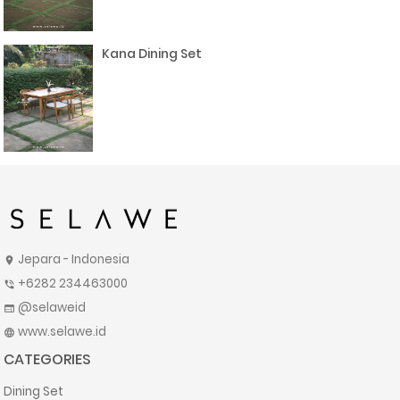
Kana Dining Set
Jepara - Indonesia
location_on
+6282 234463000
phone_in_talk
@selaweid
web
www.selawe.id
language
CATEGORIES
Dining Set