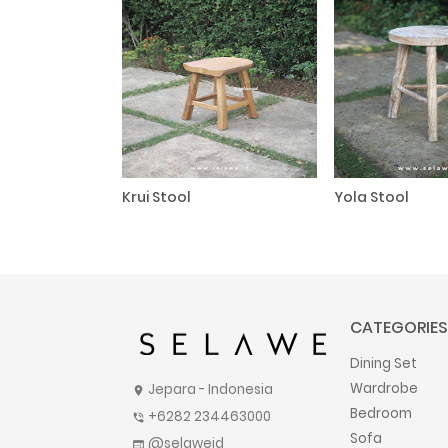
Krui Stool
Yola Stool
CATEGORIES
Dining Set
Wardrobe
Jepara - Indonesia
location_on
Bedroom
+6282 234463000
phone_in_talk
Sofa
@selaweid
web