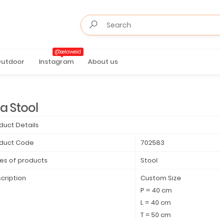
@selaweid
utdoor
Instagram
About us
a Stool
duct Details
duct Code
702583
es of products
Stool
cription
Custom Size
P = 40 cm
L = 40 cm
T = 50 cm