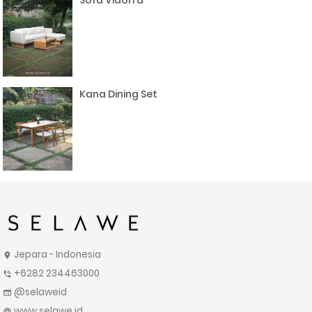
Sofa Vidorra
Kana Dining Set
Jepara - Indonesia
location_on
+6282 234463000
phone_in_talk
@selaweid
web
www.selawe.id
language