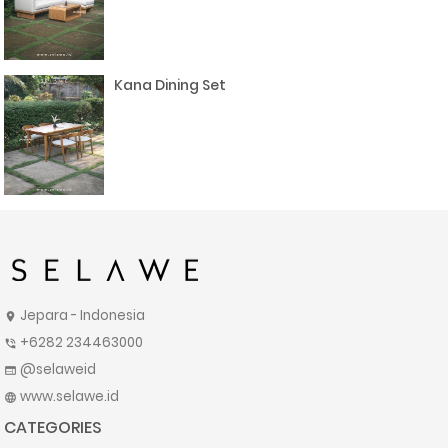
Kana Dining Set
Jepara - Indonesia
location_on
+6282 234463000
phone_in_talk
@selaweid
web
www.selawe.id
language
CATEGORIES