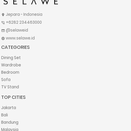
Jepara - Indonesia
location_on
+6282 234463000
phone_in_talk
@selaweid
web
www.selawe.id
language
CATEGORIES
Dining Set
Wardrobe
Bedroom
Sofa
TV Stand
TOP CITIES
Jakarta
Bali
Bandung
Malaysia