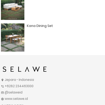
Kana Dining Set
Jepara - Indonesia
location_on
+6282 234463000
phone_in_talk
@selaweid
web
www.selawe.id
language