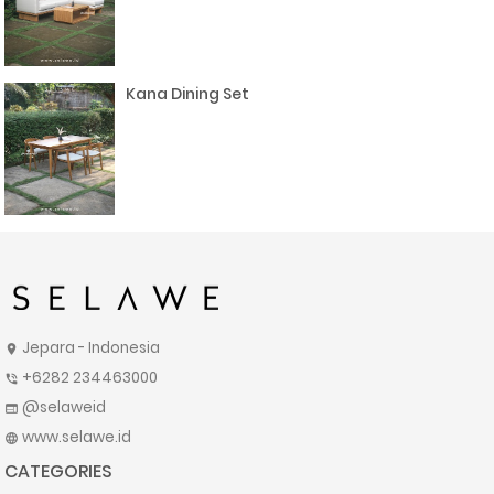
Kana Dining Set
Jepara - Indonesia
location_on
+6282 234463000
phone_in_talk
@selaweid
web
www.selawe.id
language
CATEGORIES