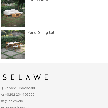
Sofa Vidorra
Kana Dining Set
Jepara - Indonesia
location_on
+6282 234463000
phone_in_talk
@selaweid
web
www.selawe.id
language