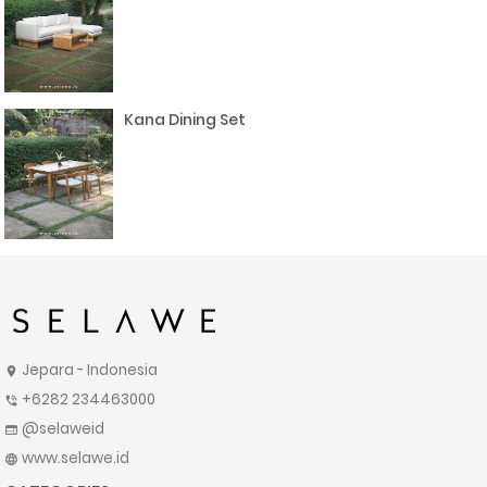
Kana Dining Set
Jepara - Indonesia
location_on
+6282 234463000
phone_in_talk
@selaweid
web
www.selawe.id
language