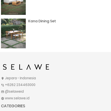
Kana Dining Set
Jepara - Indonesia
location_on
+6282 234463000
phone_in_talk
@selaweid
web
www.selawe.id
language
CATEGORIES