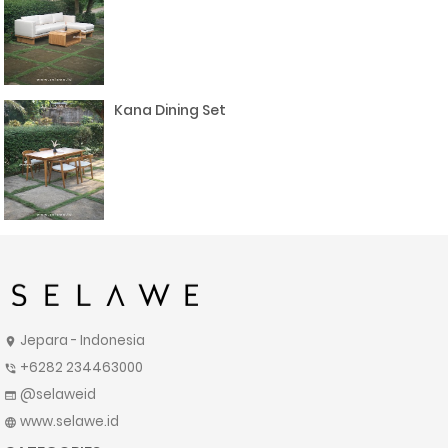
Kana Dining Set
Jepara - Indonesia
location_on
+6282 234463000
phone_in_talk
@selaweid
web
www.selawe.id
language