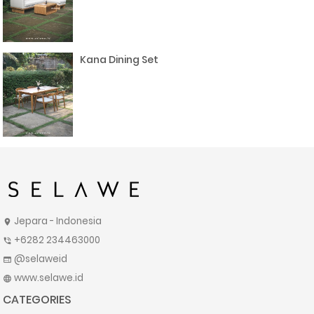
Kana Dining Set
Jepara - Indonesia
location_on
+6282 234463000
phone_in_talk
@selaweid
web
www.selawe.id
language
CATEGORIES