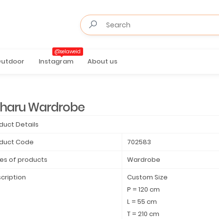
@selaweid
utdoor
Instagram
About us
haru Wardrobe
duct Details
duct Code
702583
es of products
Wardrobe
cription
Custom Size
P = 120 cm
L = 55 cm
T = 210 cm