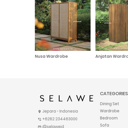
Nusa Wardrobe
Anjatan Wardr
CATEGORIES
Dining Set
Wardrobe
Jepara - Indonesia
location_on
Bedroom
+6282 234463000
phone_in_talk
Sofa
@selaweid
web