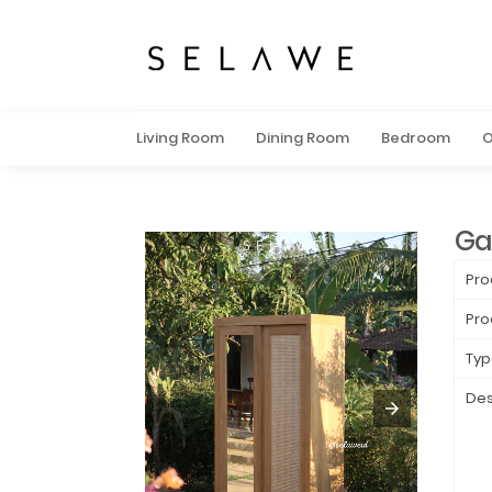
Living Room
Dining Room
Bedroom
O
Ga
Pro
Pro
Typ
Des