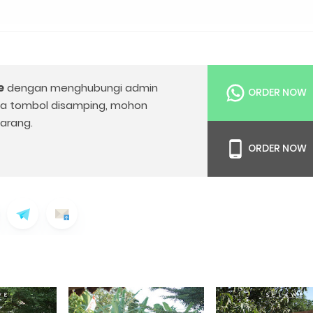
e
dengan menghubungi admin
ORDER NOW
da tombol disamping, mohon
arang.
ORDER NOW